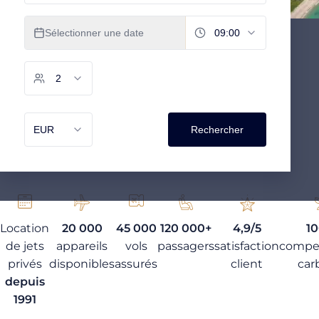
Location
20 000
45 000
120 000+
4,9/5
1
de jets
appareils
vols
passagers
satisfaction
compe
privés
disponibles
assurés
client
car
depuis
1991