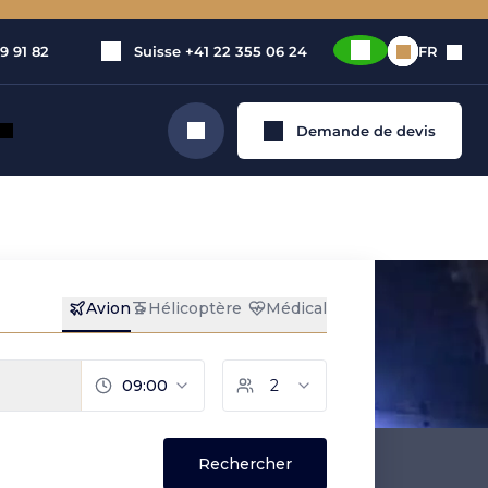
9 91 82
Suisse
+41 22 355 06 24
FR
Demande de devis
Rechercher