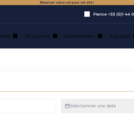
Réserver votre vol pour cet été !
France
+33 (0)1 44 0
vices
Jets privés
Destinations
A propos
pilote de jet privé