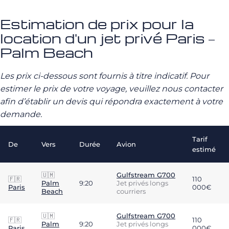
Estimation de prix pour la
location d'un jet privé Paris –
Palm Beach
Les prix ci-dessous sont fournis à titre indicatif. Pour
estimer le prix de votre voyage, veuillez nous contacter
afin d’établir un devis qui répondra exactement à votre
demande.
Tarif
De
Vers
Durée
Avion
estimé
🇺🇲
Gulfstream G700
🇫🇷
110
Palm
9:20
Jet privés longs
Paris
000€
Beach
courriers
🇺🇲
Gulfstream G700
🇫🇷
110
Palm
9:20
Jet privés longs
Paris
000€