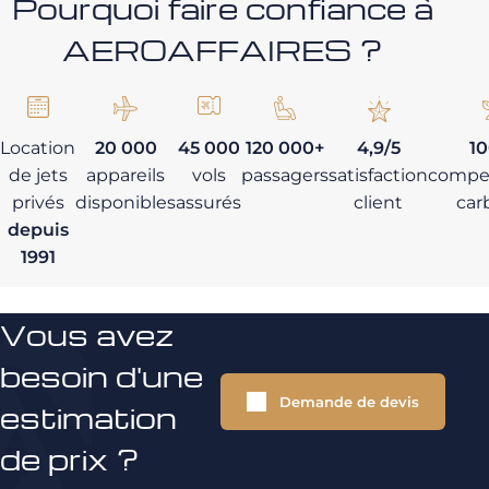
Pourquoi faire confiance à
AEROAFFAIRES ?
Location
20 000
45 000
120 000+
4,9/5
1
de jets
appareils
vols
passagers
satisfaction
compe
privés
disponibles
assurés
client
car
depuis
1991
Vous avez
besoin d'une
Demande de devis
estimation
de prix ?