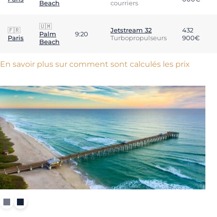
Beach
courriers
🇺🇲
🇫🇷
Jetstream 32
432
Palm
9:20
Paris
Turbopropulseurs
900€
Beach
En savoir plus sur comment sont calculés les prix