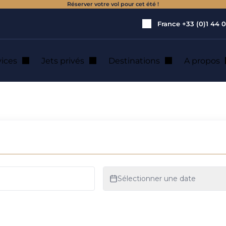
Réserver votre vol pour cet été !
France
+33 (0)1 44 0
vices
Jets privés
Destinations
A propos
ur : location de j