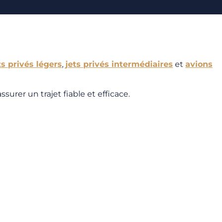
ts privés légers
,
jets privés intermédiaires
et
avions
urer un trajet fiable et efficace.