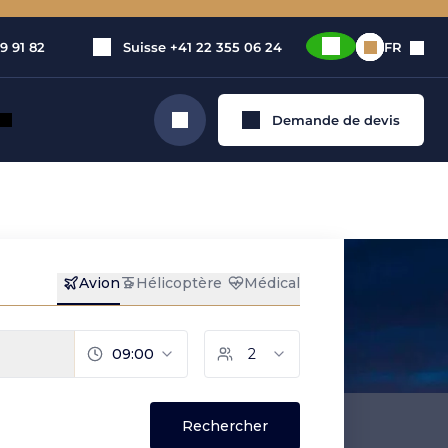
9 91 82
Suisse
+41 22 355 06 24
FR
Demande de devis
Rechercher
et privé