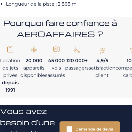
Longueur de la piste : 2 868 m
Pourquoi faire confiance à
AEROAFFAIRES ?
Location
20 000
45 000
120 000+
4,9/5
1
de jets
appareils
vols
passagers
satisfaction
compe
privés
disponibles
assurés
client
car
depuis
1991
Vous avez
besoin d'une
Demande de devis