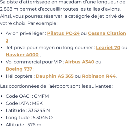
Sa piste d’atterrissage en macadam d’une longueur de
2 868 m permet d’accueillir toutes les tailles d’avions.
Ainsi, vous pourrez réserver la catégorie de jet privé de
votre choix. Par exemple :
Avion privé léger :
Pilatus PC-24
ou
Cessna Citation
2
;
Jet privé pour moyen ou long-courrier :
Learjet 70
ou
Hawker 4000
;
Vol commercial pour VIP :
Airbus A340
ou
Boeing 737
;
Hélicoptère :
Dauphin AS 365
ou
Robinson R44
.
Les coordonnées de l’aéroport sont les suivantes :
Code OACI : GMFM
Code IATA : MEK
Latitude : 33.5245 N
Longitude : 5.3045 O
Altitude : 576 m