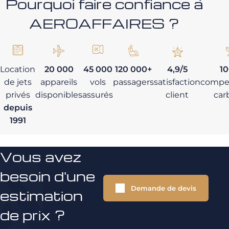
Pourquoi faire confiance à
AEROAFFAIRES ?
Location
20 000
45 000
120 000+
4,9/5
1
de jets
appareils
vols
passagers
satisfaction
compe
privés
disponibles
assurés
client
car
depuis
1991
Vous avez
besoin d'une
Demande de devis
estimation
de prix ?