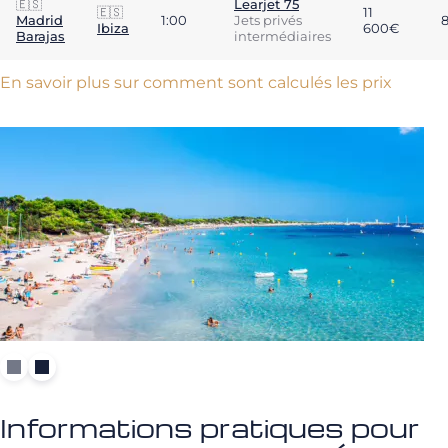
🇪🇸
Learjet 75
🇪🇸
11
Madrid
1:00
Jets privés
Ibiza
600€
Barajas
intermédiaires
En savoir plus sur comment sont calculés les prix
Informations pratiques pour