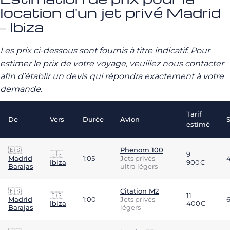
location d'un jet privé Madrid
– Ibiza
Les prix ci-dessous sont fournis à titre indicatif. Pour
estimer le prix de votre voyage, veuillez nous contacter
afin d’établir un devis qui répondra exactement à votre
demande.
Tarif
De
Vers
Durée
Avion
estimé
🇪🇸
Phenom 100
🇪🇸
9
Madrid
1:05
Jets privés
Ibiza
900€
Barajas
ultra légers
🇪🇸
Citation M2
🇪🇸
11
Madrid
1:00
Jets privés
Ibiza
400€
Barajas
légers