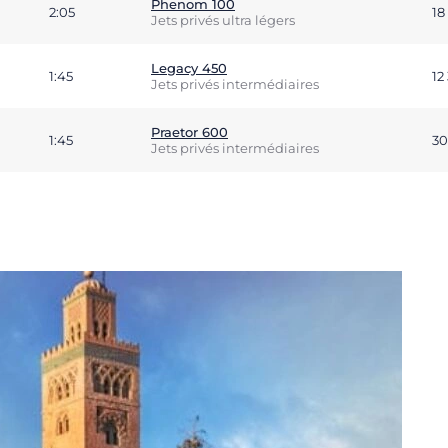
Phenom 100
2:05
18
Jets privés ultra légers
Legacy 450
1:45
12
Jets privés intermédiaires
Praetor 600
1:45
30
Jets privés intermédiaires