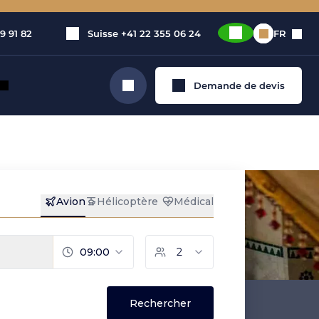
9 91 82
Suisse
+41 22 355 06 24
FR
Demande de devis
Rechercher
privé