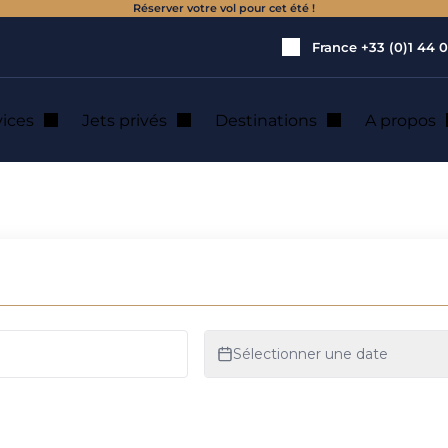
Réserver votre vol pour cet été !
France
+33 (0)1 44 0
vices
Jets privés
Destinations
A propos
 : location de jet 