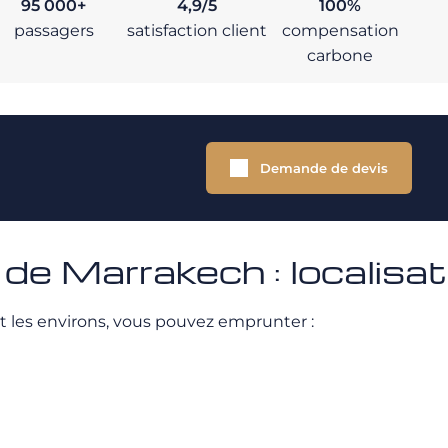
95 000+
4,9/5
100%
passagers
satisfaction client
compensation
carbone
Demande de devis
de Marrakech : localisat
t les environs, vous pouvez emprunter :