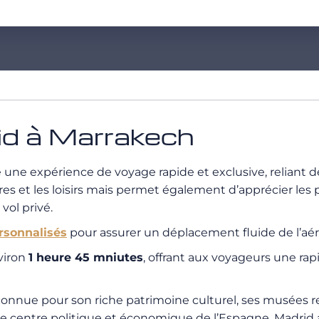
rid à Marrakech
e une expérience de voyage rapide et exclusive, reliant
es et les loisirs mais permet également d’apprécier les p
vol privé.
ersonnalisés
pour assurer un déplacement fluide de l’aéro
nviron
1 heure 45 mniutes
, offrant aux voyageurs une rap
e connue pour son riche patrimoine culturel, ses musée
que centre politique et économique de l’Espagne, Madri