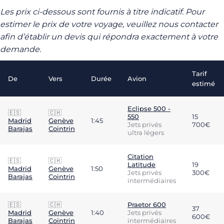
Les prix ci-dessous sont fournis à titre indicatif. Pour
estimer le prix de votre voyage, veuillez nous contacter
afin d’établir un devis qui répondra exactement à votre
demande.
Tarif
De
Vers
Durée
Avion
estimé
Eclipse 500 -
🇪🇸
🇨🇭
550
15
Madrid
Genève
1:45
Jets privés
700€
Barajas
Cointrin
ultra légers
Citation
🇪🇸
🇨🇭
Latitude
19
Madrid
Genève
1:50
Jets privés
300€
Barajas
Cointrin
intermédiaires
🇪🇸
🇨🇭
Praetor 600
37
Madrid
Genève
1:40
Jets privés
600€
Barajas
Cointrin
intermédiaires