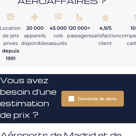
AEROAFFAIRES ?
Location
20 000
45 000
120 000+
4,9/5
1
de jets
appareils
vols
passagers
satisfaction
compe
privés
disponibles
assurés
client
car
depuis
1991
Vous avez
besoin d'une
Demande de devis
estimation
de prix ?
Aéroports de Madrid et de