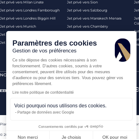
Jet privé vers Milan Linate
Jet privé vers Sion
Je
Jet privé vers Londres Farnborough
Jet privé vers Salzbourg
Je
Jet privé vers Londres Biggin Hill
Jet privé vers Marrakech Menara
Je
Ci
Jet privé vers Munich
Jet privé vers Chambéry
Je
Jet privé vers Monaco
Jet privé vers Ibiza
Jet
Paramètres des cookies
Jet privé vers Palma de Majorque
Jet privé vers Londres
Pra
Gestion de vos préférences
Ce site dépose des cookies nécessaires à son
fonctionnement. D’autres cookies, soumis à votre
consentement, peuvent être utilisés pour des mesures
NOS CERTIFICATIONS
PAIEMENTS SÉCURISÉS PAR
d’audience ou pour des services tiers. Vous pouvez gérer vos
préférences librement.
Lire notre politique de confidentialité
Voici pourquoi nous utilisons des cookies.
Partage de données avec Google
Plan du site
Mentions légales
CGV
Nous contacter
Politique de confo
Consentements certifiés par
© 2026 AEROAFFAIRES. Tous droits réservés.
Non merci
Je choisis
OK pour moi