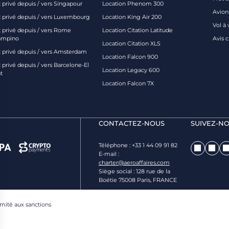
t privé depuis / vers Singapour
Location Phenom 300
Avion-
t privé depuis / vers Luxembourg
Location King Air 200
Vol à 
t privé depuis / vers Rome
Location Citation Latitude
ampino
Avis 
Location Citation XLS
t privé depuis / vers Amsterdam
Location Falcon 900
 privé depuis / vers Barcelone-El
Location Legacy 600
t
Location Falcon 7X
CONTACTEZ-NOUS
SUIVEZ-NO
Téléphone : +33 1 44 09 91 82
E-mail :
charter@aeroaffaires.com
Siège social : 128 rue de la
Boétie 75008 Paris, FRANCE
rmité aux sanctions