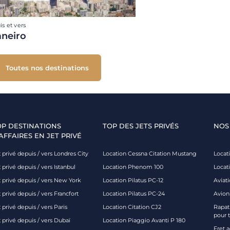
is et vers
aneiro
Toutes nos destinations
OP DESTINATIONS
TOP DES JETS PRIVÉS
NOS
AFFAIRES EN JET PRIVÉ
 privé depuis / vers Londres City
Location Cessna Citation Mustang
Locati
 privé depuis / vers Istanbul
Location Phenom 100
Locat
t privé depuis / vers New York
Location Pilatus PC-12
Aviati
 privé depuis / vers Francfort
Location Pilatus PC-24
Avion
 privé depuis / vers Paris
Location Citation CJ2
Rapatr
pour 
 privé depuis / vers Dubaï
Location Piaggio Avanti P 180
Fret 