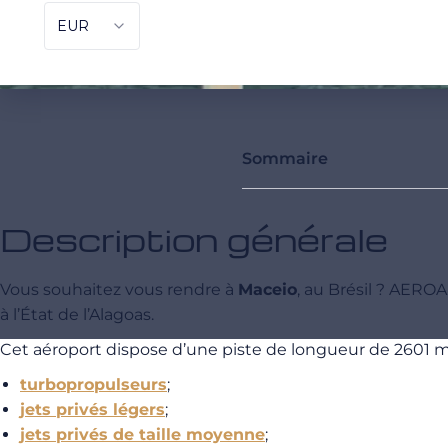
Sommaire
Description générale
Vous souhaitez vous rendre à
Maceio
, au Brésil ? AERO
à l’État de l’Alagoas.
Cet aéroport dispose d’une piste de longueur de 2601 m
turbopropulseurs
;
jets privés légers
;
jets privés de taille moyenne
;