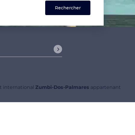
t international
Zumbi-Dos-Palmares
appartenant