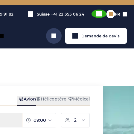
9 91 82
Suisse
+41 22 355 06 24
FR
Demande de devis
Rechercher
tion de