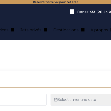
Réserver votre vol pour cet été !
France
+33 (0)1 44 0
vices
Jets privés
Destinations
A propos
s
s Palmares : loca