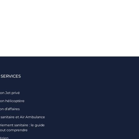
 SERVICES
on Jet privé
ion hélicoptère
on d’affaires
 sanitaire et Air Ambulance
iement sanitaire : le guide
tout comprendre
aérien