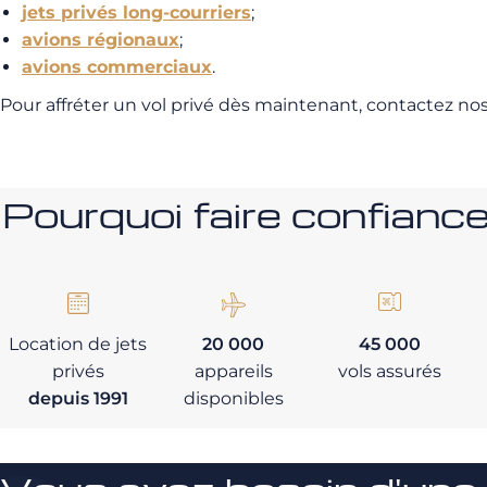
jets privés long-courriers
;
avions régionaux
;
avions commerciaux
.
Pour affréter un vol privé dès maintenant, contactez no
Pourquoi faire confia
Location de jets
20 000
45 000
privés
appareils
vols assurés
depuis 1991
disponibles