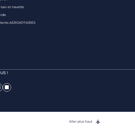
taxi et navette
vide
clients AEROAFFAIRES
US !
Aller plus haut