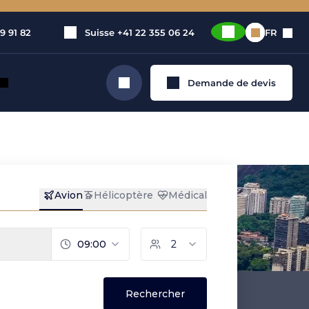
9 91 82
Suisse
+41 22 355 06 24
FR
Demande de devis
Rechercher