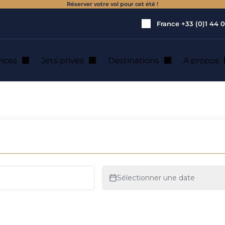
Réserver votre vol pour cet été !
France
+33 (0)1 44 0
vices
Jets privés
Destinations
A propos
cation de jet privé