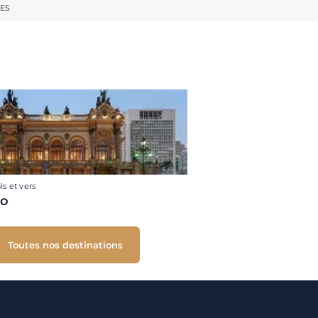
RES
is et vers
lo
Toutes nos destinations