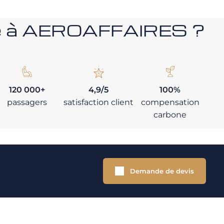
nce à AEROAFFAIRES ?
120 000+
4,9/5
100%
passagers
satisfaction client
compensation
carbone
Demande de devis