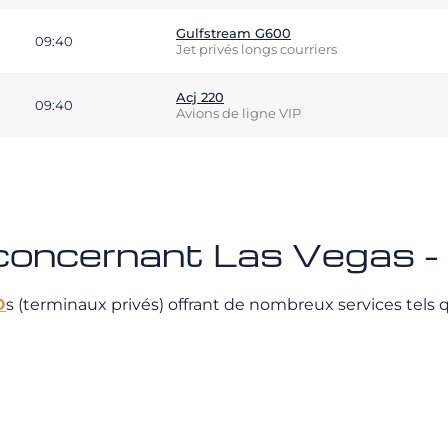
Gulfstream G600
09:40
Jet privés longs courriers
Acj 220
09:40
Avions de ligne VIP
 concernant Las Vegas -
O
s (terminaux privés) offrant de nombreux services tels q