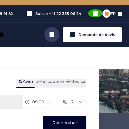
9 91 82
Suisse
+41 22 355 06 24
FR
Demande de devis
Rechercher
 privé