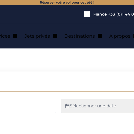
Réserver votre vol pour cet été !
France
+33 (0)1 44 0
vices
Jets privés
Destinations
A propos
s : location de jet