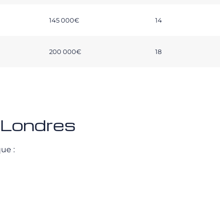
145 000€
14
200 000€
18
 Londres
ue :