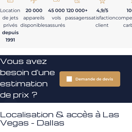
Location
20 000
45 000
120 000+
4,9/5
1
de jets
appareils
vols
passagers
satisfaction
compe
privés
disponibles
assurés
client
car
depuis
1991
Vous avez
besoin d'une
Demande de devis
estimation
de prix ?
Localisation & accès à Las
Vegas - Dallas