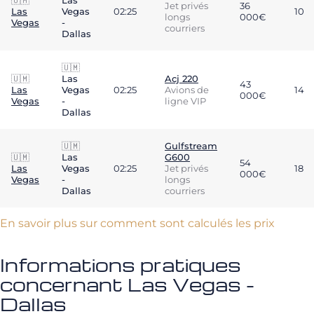
🇺🇲
Las
Jet privés
36
Las
Vegas
02:25
10
longs
000€
Vegas
-
courriers
Dallas
🇺🇲
🇺🇲
Las
Acj 220
43
Las
Vegas
02:25
Avions de
14
000€
Vegas
-
ligne VIP
Dallas
🇺🇲
Gulfstream
🇺🇲
Las
G600
54
Las
Vegas
02:25
Jet privés
18
000€
Vegas
-
longs
Dallas
courriers
En savoir plus sur comment sont calculés les prix
Informations pratiques
concernant Las Vegas -
Dallas