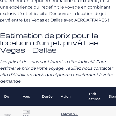
seulement un déplacement rapide ou luxueux ; c’est
une expérience qui redéfinit le voyage en combinant
exclusivité et efficacité. Découvrez la location de jet
privé entre Las Vegas et Dallas avec AEROAFFAIRES !
Estimation de prix pour la
location d'un jet privé Las
Vegas – Dallas
Les prix ci-dessous sont fournis à titre indicatif. Pour
estimer le prix de votre voyage, veuillez nous contacter
afin d’établir un devis qui répondra exactement à votre
demande.
Tarif
De
Vers
Durée
Avion
Siè
estimé
🇺🇲
Falcon 7X