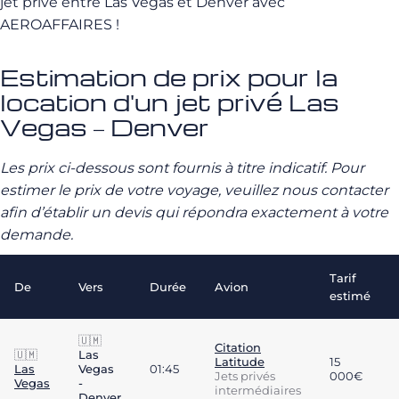
jet privé entre Las Vegas et Denver avec
AEROAFFAIRES !
Estimation de prix pour la
location d'un jet privé Las
Vegas – Denver
Les prix ci-dessous sont fournis à titre indicatif. Pour
estimer le prix de votre voyage, veuillez nous contacter
afin d’établir un devis qui répondra exactement à votre
demande.
Tarif
De
Vers
Durée
Avion
estimé
🇺🇲
Citation
🇺🇲
Las
Latitude
15
Las
Vegas
01:45
Jets privés
000€
Vegas
-
intermédiaires
Denver