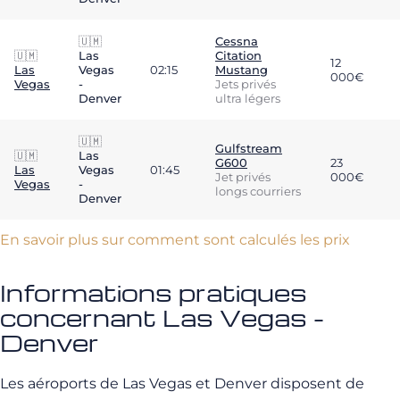
🇺🇲
Cessna
🇺🇲
Las
Citation
12
Las
Vegas
02:15
Mustang
000€
Vegas
-
Jets privés
Denver
ultra légers
🇺🇲
Gulfstream
🇺🇲
Las
G600
23
Las
Vegas
01:45
Jet privés
000€
Vegas
-
longs courriers
Denver
En savoir plus sur comment sont calculés les prix
Informations pratiques
concernant Las Vegas -
Denver
Les aéroports de Las Vegas et Denver disposent de