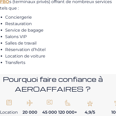
FBO
s (terminaux privés) offrant de nombreux services
tels que :
Conciergerie
Restauration
Service de bagage
Salons VIP
Salles de travail
Réservation d’hôtel
Location de voiture
Transferts
Pourquoi faire confiance à
AEROAFFAIRES ?
Location
20 000
45 000
120 000+
4,9/5
1