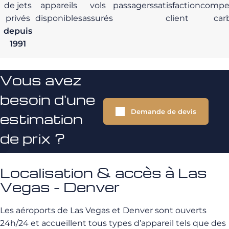
de jets
appareils
vols
passagers
satisfaction
compe
privés
disponibles
assurés
client
car
depuis
1991
Vous avez
besoin d'une
Demande de devis
estimation
de prix ?
Localisation & accès à Las
Vegas - Denver
Les aéroports de Las Vegas et Denver sont ouverts
24h/24 et accueillent tous types d’appareil tels que des