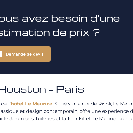
ous avez besoin d'une
stimation de prix ?
Demande de devis
ouston - Paris
de l’
hôtel Le Meurice
. Situé sur la rue de Rivoli, Le Me
 classique et design contemporain, offre une expérience 
ardin des Tuileries et la Tour Eiffel. Le Meurice abrite