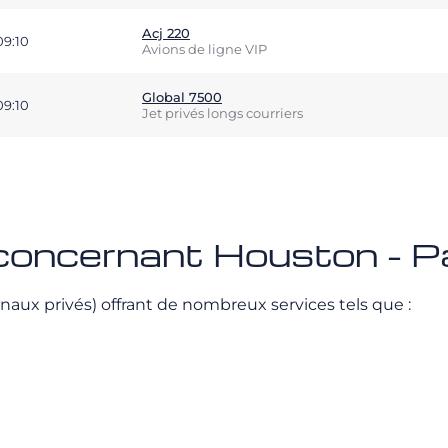
Acj 220
09:10
Avions de ligne VIP
Global 7500
09:10
Jet privés longs courriers
 concernant Houston - P
naux privés) offrant de nombreux services tels que :