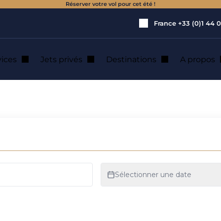
Réserver votre vol pour cet été !
France
+33 (0)1 44 0
vices
Jets privés
Destinations
A propos
ocation de jet priv