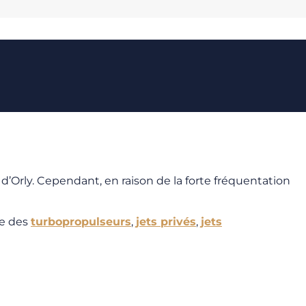
 d’Orly. Cependant, en raison de la forte fréquentation
ue des
turbopropulseurs
,
jets privés
,
jets