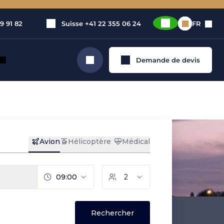
9 91 82
Suisse
+41 22 355 06 24
FR
Demande de devis
Rechercher
é