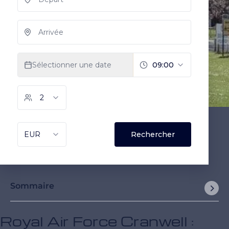
Sommaire
Royal Air Force Cranwell :