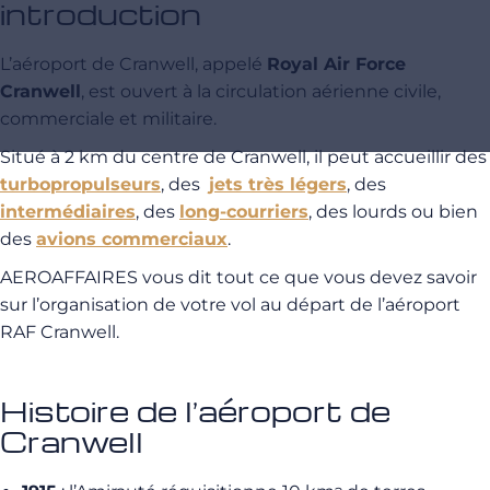
introduction
L’aéroport de Cranwell, appelé
Royal Air Force
Cranwell
, est ouvert à la circulation aérienne civile,
commerciale et militaire.
Situé à 2 km du centre de Cranwell, il peut accueillir des
turbopropulseurs
, des
jets très légers
, des
intermédiaires
, des
long-courriers
, des lourds ou bien
des
avions commerciaux
.
AEROAFFAIRES vous dit tout ce que vous devez savoir
sur l’organisation de votre vol au départ de l’aéroport
RAF Cranwell.
Histoire de l’aéroport de
Cranwell