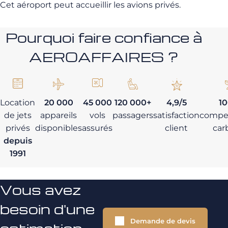
Cet aéroport peut accueillir les avions privés.
Pourquoi faire confiance à
AEROAFFAIRES ?
Location
20 000
45 000
120 000+
4,9/5
1
de jets
appareils
vols
passagers
satisfaction
compe
privés
disponibles
assurés
client
car
depuis
1991
Vous avez
besoin d'une
Demande de devis