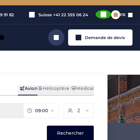
9 91 82
Suisse
+41 22 355 06 24
FR
Demande de devis
Rechercher