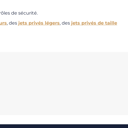
rôles de sécurité.
urs
, des
jets privés légers
, des
jets privés de taille