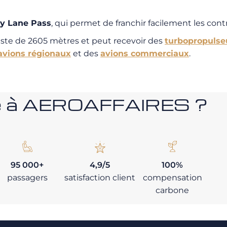
ty Lane Pass
, qui permet de franchir facilement les cont
ste de 2605 mètres et peut recevoir des
turbopropulse
avions régionaux
et des
avions commerciaux
.
nce à AEROAFFAIRES ?
95 000+
4,9/5
100%
passagers
satisfaction client
compensation
carbone