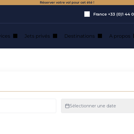
Réserver votre vol pour cet été !
France
+33 (0)1 44 0
vices
Jets privés
Destinations
A propos
ion de jet privé