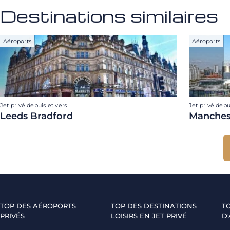
Destinations similaires
Aéroports
Aéroports
Jet privé depuis et vers
Jet privé depu
Leeds Bradford
Manches
TOP DES AÉROPORTS
TOP DES DESTINATIONS
T
PRIVÉS
LOISIRS EN JET PRIVÉ
D'