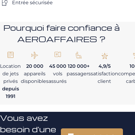
Entrée sécurisée
Pourquoi faire confiance à
AEROAFFAIRES ?
Location
20 000
45 000
120 000+
4,9/5
1
de jets
appareils
vols
passagers
satisfaction
compe
privés
disponibles
assurés
client
car
depuis
1991
Vous avez
besoin d'une