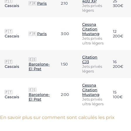
🇵🇹
400 XP
25
🇫🇷
Paris
2:10
Cascais
Jets privés
300€
légers
Cessna
Citation
🇵🇹
12
🇫🇷
Paris
3:00
Mustang
Cascais
200€
Jets privés
ultra légers
Citation
🇪🇸
🇵🇹
CJ3
16
Barcelone-
1:50
Cascais
Jets privés
200€
El Prat
légers
Cessna
🇪🇸
Citation
🇵🇹
15
Barcelone-
2:00
Mustang
Cascais
100€
El Prat
Jets privés
ultra légers
En savoir plus sur comment sont calculés les prix