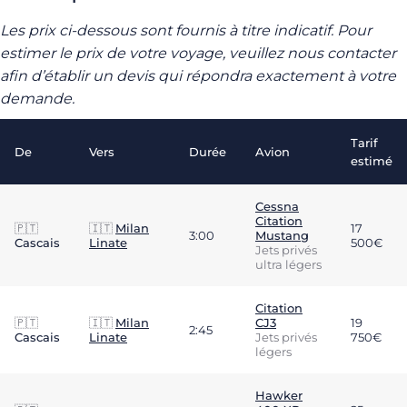
Les prix ci-dessous sont fournis à titre indicatif. Pour
estimer le prix de votre voyage, veuillez nous contacter
afin d’établir un devis qui répondra exactement à votre
demande.
Tarif
De
Vers
Durée
Avion
estimé
Cessna
Citation
🇵🇹
🇮🇹
Milan
17
3:00
Mustang
Cascais
Linate
500€
Jets privés
ultra légers
Citation
🇵🇹
🇮🇹
Milan
CJ3
19
2:45
Cascais
Linate
Jets privés
750€
légers
Hawker