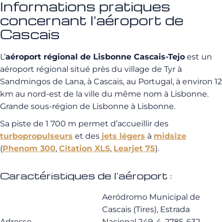
Informations pratiques
concernant l’aéroport de
Cascais
L’
aéroport régional de Lisbonne Cascais-Tejo
est un
aéroport régional situé près du village de Tyr à
Sandmingos de Lana, à Cascais, au Portugal, à environ 12
km au nord-est de la ville du même nom à Lisbonne.
Grande sous-région de Lisbonne à Lisbonne.
Sa piste de 1 700 m permet d’accueillir des
turbopropulseurs
et des
jets légers
à
midsize
(
Phenom 300
,
Citation XLS
,
Learjet 75
).
Caractéristiques de l'aéroport :
Aeródromo Municipal de
Cascais (Tires), Estrada
Adresse
Nacional 249-4, 2785-632