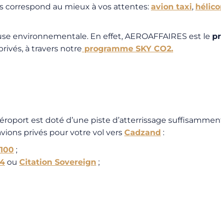
ous correspond au mieux à vos attentes:
avion taxi
,
hélico
use environnementale. En effet, AEROAFFAIRES est le
pr
rivés, à travers notre
programme SKY CO2.
éroport est doté d’une piste d’atterrissage suffisammen
 avions privés pour votre vol vers
Cadzand
:
100
;
J4
ou
Citation Sovereign
;