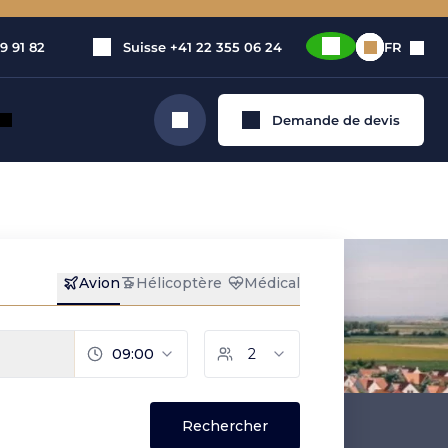
9 91 82
Suisse
+41 22 355 06 24
FR
Demande de devis
Rechercher