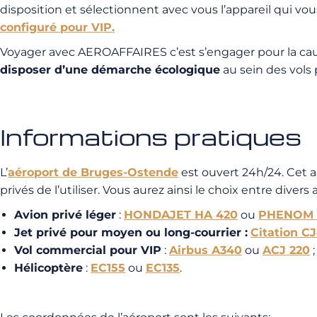
disposition et sélectionnent avec vous l’appareil qui v
configuré pour VIP.
Voyager avec AEROAFFAIRES c’est s’engager pour la ca
disposer d’une démarche écologique
au sein des vols p
Informations pratiques
L’
aéroport de Bruges-Ostende
est ouvert 24h/24. Cet a
privés de l’utiliser. Vous aurez ainsi le choix entre divers
Avion privé léger
:
HONDAJET HA 420
ou
PHENOM 
Jet privé pour moyen ou long-courrier :
Citation C
Vol commercial pour VIP
:
Airbus A340
ou
ACJ 220
;
Hélicoptère
:
EC155
ou
EC135
.