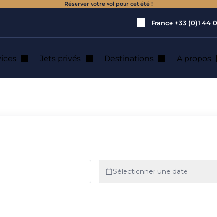
Réserver votre vol pour cet été !
France
+33 (0)1 44 0
vices
Jets privés
Destinations
A propos
de jet privé