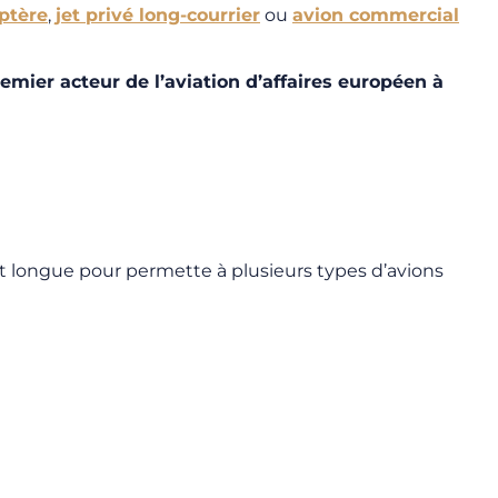
ptère
,
jet privé long-courrier
ou
avion commercial
emier acteur de l’aviation d’affaires européen à
t longue pour permette à plusieurs types d’avions