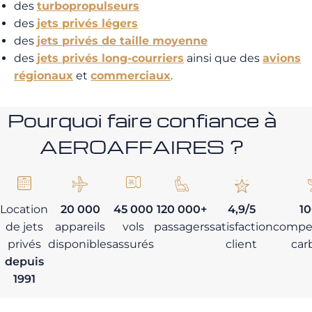
des
turbopropulseurs
des
jets privés légers
des
jets privés de taille moyenne
des
jets privés long-courriers
ainsi que des
avions
régionaux
et
commerciaux
.
Pourquoi faire confiance à
AEROAFFAIRES ?
Location
20 000
45 000
120 000+
4,9/5
1
de jets
appareils
vols
passagers
satisfaction
compe
privés
disponibles
assurés
client
car
depuis
1991