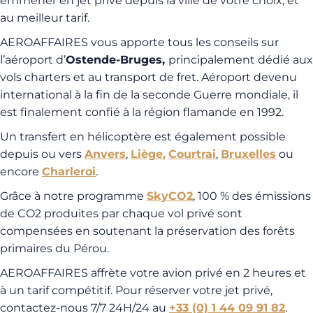
emmener en jet privé depuis la ville de votre choix, et
au meilleur tarif.
AEROAFFAIRES vous apporte tous les conseils sur
l’aéroport d’
Ostende-Bruges,
principalement dédié aux
vols charters et au transport de fret. Aéroport devenu
international à la fin de la seconde Guerre mondiale, il
est finalement confié à la région flamande en 1992.
Un transfert en hélicoptère est également possible
depuis ou vers
Anvers
,
Liège
,
Courtrai
,
Bruxelles
ou
encore
Charleroi
.
Grâce à notre programme
SkyCO2
, 100 % des émissions
de CO2 produites par chaque vol privé sont
compensées en soutenant la préservation des forêts
primaires du Pérou.
AEROAFFAIRES affrète votre avion privé en 2 heures et
à un tarif compétitif. Pour réserver votre jet privé,
contactez-nous 7/7 24H/24 au
+33 (0) 1 44 09 91 82
.