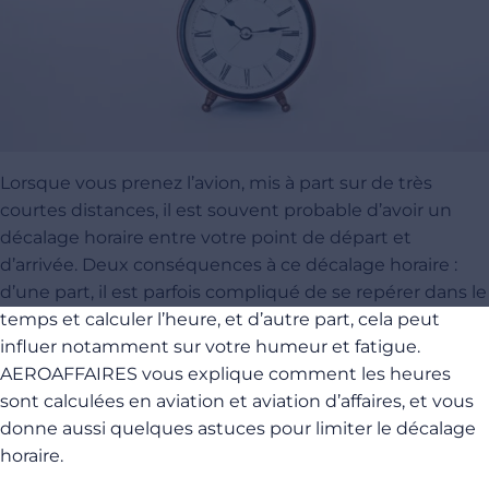
Lorsque vous prenez l’avion, mis à part sur de très
courtes distances, il est souvent probable d’avoir un
décalage horaire entre votre point de départ et
d’arrivée. Deux conséquences à ce décalage horaire :
d’une part, il est parfois compliqué de se repérer dans le
temps et calculer l’heure, et d’autre part, cela peut
influer notamment sur votre humeur et fatigue.
AEROAFFAIRES vous explique comment les heures
sont calculées en aviation et aviation d’affaires, et vous
donne aussi quelques astuces pour limiter le décalage
horaire.