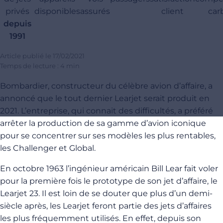
privés
disponibles
assurés
client
car
depuis
1991
Article publié le
17/02/2021
Temps de lecture : 4 min
Bombardier, constructeur du célèbre avion d’affaire, a
annoncé que le tout dernier Learjet serait produit en
2021. L’entreprise, qui connait des difficultés, a préféré
arrêter la production de sa gamme d’avion iconique
pour se concentrer sur ses modèles les plus rentables,
les Challenger et Global.
En octobre 1963 l’ingénieur américain Bill Lear fait voler
pour la première fois le prototype de son jet d’affaire, le
Learjet 23. Il est loin de se douter que plus d’un demi-
siècle après, les Learjet feront partie des jets d’affaires
les plus fréquemment utilisés. En effet, depuis son