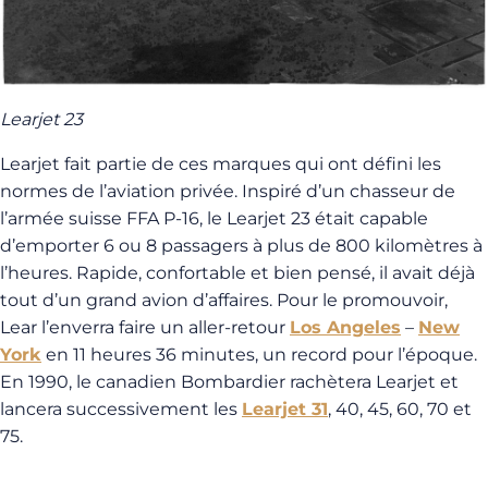
L
e
a
r
j
et
23
Learjet fait partie de ces marques qui ont défini les
normes de l’aviation privée. Inspiré d’un chasseur de
l’armée suisse FFA P-16, le Learjet 23 était capable
d’emporter 6 ou 8 passagers à plus de 800 kilomètres à
l’heures. Rapide, confortable et bien pensé, il avait déjà
tout d’un grand avion d’affaires. Pour le promouvoir,
Lear l’enverra faire un aller-retour
Los Angeles
–
New
York
en 11 heures 36 minutes, un record pour l’époque.
En 1990, le canadien Bombardier rachètera Learjet et
lancera successivement les
Learjet 31
, 40, 45, 60, 70 et
75.