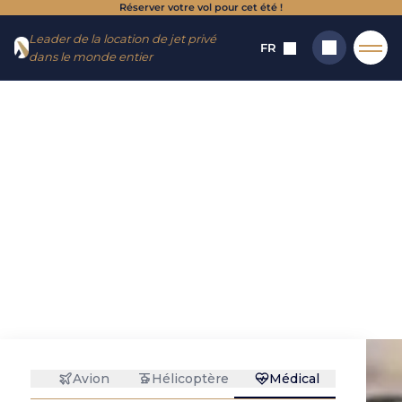
Réserver votre vol pour cet été !
Aller
Aller au
Leader de la location de jet privé
au
contenu
FR
dans le monde entier
menu
Accueil
→
Transport pharmaceutique : le transport par fret
aérien des produits pharmaceutiques
Transport
Rechercher
pharmaceutique :
le transport par
fret aérien des
produits
pharmaceutiques