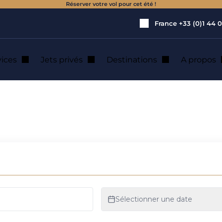
Réserver votre vol pour cet été !
France
+33 (0)1 44 0
vices
Jets privés
Destinations
A propos
 de jet privé
rlo 2025 : locatio