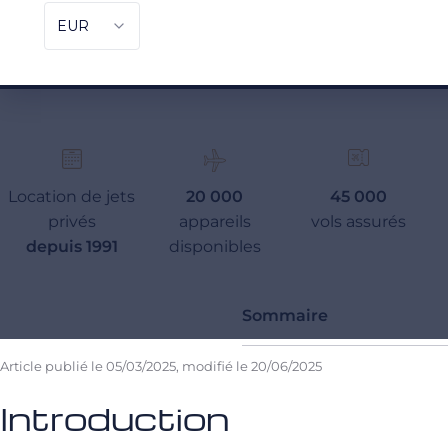
Location de jets
20 000
45 000
privés
appareils
vols assurés
depuis 1991
disponibles
Sommaire
Article publié le
05/03/2025
, modifié le
20/06/2025
Introduction