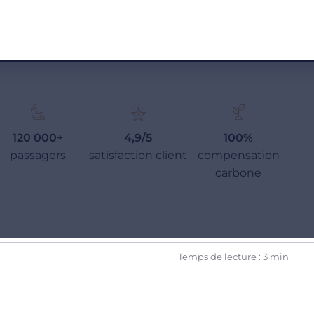
120 000+
4,9/5
100%
passagers
satisfaction client
compensation
carbone
Temps de lecture : 3 min