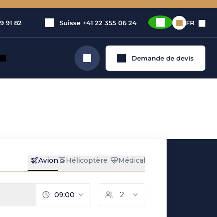
9 91 82
Suisse
+41 22 355 06 24
FR
Demande de devis
Rechercher
n de jet