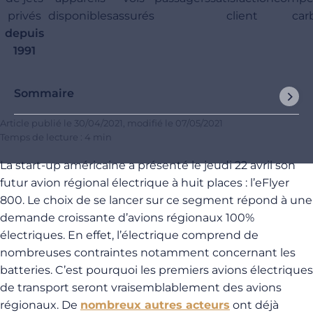
privés
disponibles
assurés
client
car
depuis
1991
Sommaire
Article publié le
30/04/2021
, modifié le
07/05/2021
Temps de lecture : 4 min
La start-up américaine a présenté le jeudi 22 avril son
futur avion régional électrique à huit places : l’eFlyer
800. Le choix de se lancer sur ce segment répond à une
demande croissante d’avions régionaux 100%
électriques. En effet, l’électrique comprend de
nombreuses contraintes notamment concernant les
batteries. C’est pourquoi les premiers avions électriques
de transport seront vraisemblablement des avions
régionaux. De
nombreux autres acteurs
ont déjà