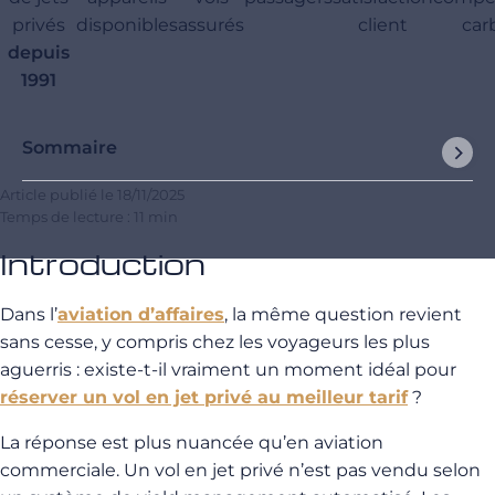
privés
disponibles
assurés
client
car
depuis
1991
Sommaire
Article publié le
18/11/2025
Temps de lecture : 11 min
Introduction
Dans l’
aviation d’affaires
, la même question revient
sans cesse, y compris chez les voyageurs les plus
aguerris : existe-t-il vraiment un moment idéal pour
réserver un vol en jet privé au meilleur tarif
?
La réponse est plus nuancée qu’en aviation
commerciale. Un vol en jet privé n’est pas vendu selon