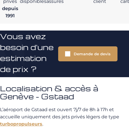
privés
disponibles
assurés
client
car
depuis
1991
Vous avez
besoin d'une
Demande de devis
estimation
de prix ?
Localisation & accès à
Genève - Gstaad
L’aéroport de Gstaad est ouvert 7j/7 de 8h à 17h et
accueille uniquement des jets privés légers de type
turbopropulseurs
.