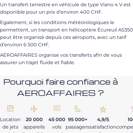
Un transfert terrestre en véhicule de type Viano 4 V est
disponible pour un prix d’environ 400 CHF.
Egalement, si les conditions météorologiques le
permettent, un transport en hélicoptère Écureuil AS350
peut être organisé depuis ces aéroports, avec un tarif
d’environ 6 500 CHF.
AEROAFFAIRES organise vos transferts afin de vous
assurer un trajet fluide et fiable.
Pourquoi faire confiance à
AEROAFFAIRES ?
Location
20 000
45 000
95 000+
4,9/5
1
de jets
appareils
vols
passagers
satisfaction
compe