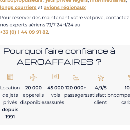
turbopropulseurs
,
jets privés légers
,
intermédiaires
,
longs courriers
et
avions régionaux
Pour réserver dès maintenant votre vol privé, contactez
nos experts aériens 7J/7 24H/24 au
+33 (0) 1 44 09 91 82
.
Pourquoi faire confiance à
AEROAFFAIRES ?
Location
20 000
45 000
120 000+
4,9/5
1
de jets
appareils
vols
passagers
satisfaction
compe
privés
disponibles
assurés
client
car
depuis
1991