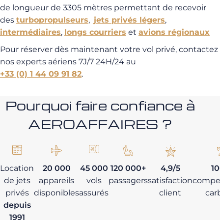
de longueur de 3305 mètres permettant de recevoir
des
turbopropulseurs
,
jets privés légers
,
intermédiaires
,
longs courriers
et
avions régionaux
Pour réserver dès maintenant votre vol privé, contactez
nos experts aériens 7J/7 24H/24 au
+33 (0) 1 44 09 91 82
.
Pourquoi faire confiance à
AEROAFFAIRES ?
Location
20 000
45 000
120 000+
4,9/5
1
de jets
appareils
vols
passagers
satisfaction
compe
privés
disponibles
assurés
client
car
depuis
1991