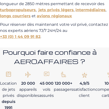
longueur de 2850 mètres permettant de recevoir des
turbopropulseurs
,
jets privés légers
,
intermédiaires
,
longs courriers
et
avions régionaux
Pour réserver dès maintenant votre vol privé, contactez
nos experts aériens 7J/7 24H/24 au
+33 (0) 1 44 09 91 82
.
Pourquoi faire confiance à
AEROAFFAIRES ?
Location
20 000
45 000
120 000+
4,9/5
1
de jets
appareils
vols
passagers
satisfaction
compe
privés
disponibles
assurés
client
car
depuis
1991