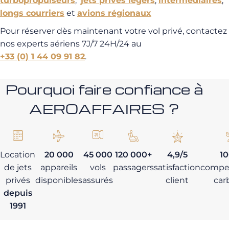
turbopropulseurs
,
jets privés légers
,
intermédiaires
,
longs courriers
et
avions régionaux
Pour réserver dès maintenant votre vol privé, contactez
nos experts aériens 7J/7 24H/24 au
+33 (0) 1 44 09 91 82
.
Pourquoi faire confiance à
AEROAFFAIRES ?
Location
20 000
45 000
120 000+
4,9/5
1
de jets
appareils
vols
passagers
satisfaction
compe
privés
disponibles
assurés
client
car
depuis
1991