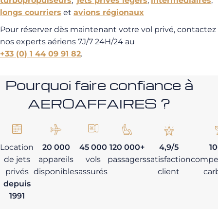
turbopropulseurs
,
jets privés légers
,
intermédiaires
,
longs courriers
et
avions régionaux
Pour réserver dès maintenant votre vol privé, contactez
nos experts aériens 7J/7 24H/24 au
+33 (0) 1 44 09 91 82
.
Pourquoi faire confiance à
AEROAFFAIRES ?
Location
20 000
45 000
120 000+
4,9/5
1
de jets
appareils
vols
passagers
satisfaction
compe
privés
disponibles
assurés
client
car
depuis
1991