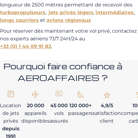
longueur de 2500 mètres permettant de recevoir des
turbopropulseurs
,
jets privés légers
,
intermédiaires
,
longs courriers
et
avions régionaux
Pour réserver dès maintenant votre vol privé, contactez
nos experts aériens 7J/7 24H/24 au
+33 (0) 1 44 09 91 82
.
Pourquoi faire confiance à
AEROAFFAIRES ?
Location
20 000
45 000
120 000+
4,9/5
1
de jets
appareils
vols
passagers
satisfaction
compe
privés
disponibles
assurés
client
car
depuis
1991