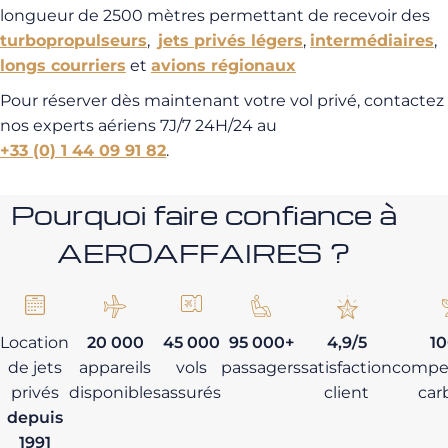
longueur de 2500 mètres permettant de recevoir des
turbopropulseurs
,
jets privés légers
,
intermédiaires
,
longs courriers
et
avions régionaux
Pour réserver dès maintenant votre vol privé, contactez
nos experts aériens 7J/7 24H/24 au
+33 (0) 1 44 09 91 82
.
Pourquoi faire confiance à
AEROAFFAIRES ?
Location
20 000
45 000
95 000+
4,9/5
1
de jets
appareils
vols
passagers
satisfaction
compe
privés
disponibles
assurés
client
car
depuis
1991