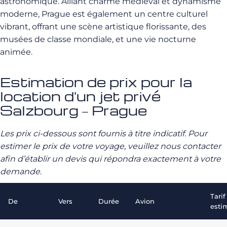
astronomique. Alliant charme médiéval et dynamisme
moderne, Prague est également un centre culturel
vibrant, offrant une scène artistique florissante, des
musées de classe mondiale, et une vie nocturne
animée.
Estimation de prix pour la
location d'un jet privé
Salzbourg – Prague
Les prix ci-dessous sont fournis à titre indicatif. Pour
estimer le prix de votre voyage, veuillez nous contacter
afin d’établir un devis qui répondra exactement à votre
demande.
Tarif
De
Vers
Durée
Avion
esti