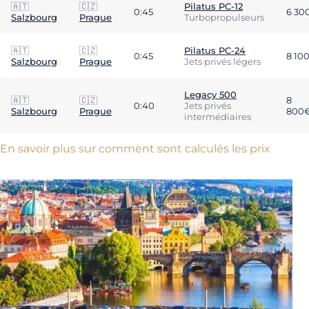
🇦🇹
🇨🇿
Pilatus PC-12
0:45
6 30
Salzbourg
Prague
Turbopropulseurs
🇦🇹
🇨🇿
Pilatus PC-24
0:45
8 10
Salzbourg
Prague
Jets privés légers
Legacy 500
🇦🇹
🇨🇿
8
0:40
Jets privés
Salzbourg
Prague
800
intermédiaires
En savoir plus sur comment sont calculés les prix