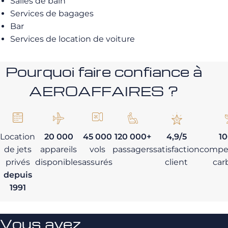
Salles de bain
Services de bagages
Bar
Services de location de voiture
Pourquoi faire confiance à
AEROAFFAIRES ?
Location
20 000
45 000
120 000+
4,9/5
1
de jets
appareils
vols
passagers
satisfaction
compe
privés
disponibles
assurés
client
car
depuis
1991
Vous avez