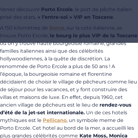
Venez découvrir
Porto Ercole
, le port de pêche italien
prisé des stars,
« l’entre-soi » VIP en Toscane
.
A 150 kilomètres de
Rome
, sur la cote italienne, se
trouve Porto Ercole,
le bourg le plus VIP de la Toscane
où on y trouve haute bourgeoisie romaine, grandes
familles italiennes ainsi que des célébrités
hollywoodiennes, à la quête de discrétion. La
renommée de Porto Ercole a plus de 50 ans ! A
l’époque, la bourgeoisie romaine et florentine
décidaient de choisir le village de pêcheurs comme lieu
de séjour pour les vacances, et y font construire des
villas et maisons de luxe. En effet, depuis 1960, cet
ancien village de pêcheurs est le lieu de
rendez-vous
d’été de la jet-set internationale.
Un de ces hotels
mythiques est le
Pellicano
, un symbole meme de
Porto Ercole. Cet hotel au bord de la mer, a accueilli les
plus grandes célébrités comme
Kate Moss, Monica