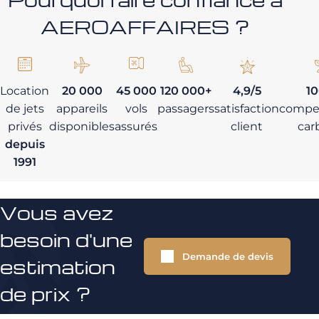
AEROAFFAIRES ?
Location
20 000
45 000
120 000+
4,9/5
1
de jets
appareils
vols
passagers
satisfaction
compe
privés
disponibles
assurés
client
car
depuis
1991
Vous avez
besoin d'une
Demande de devis
estimation
de prix ?