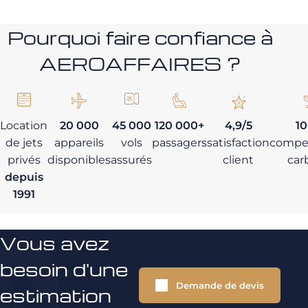
Pourquoi faire confiance à
AEROAFFAIRES ?
Location
20 000
45 000
120 000+
4,9/5
1
de jets
appareils
vols
passagers
satisfaction
compe
privés
disponibles
assurés
client
car
depuis
1991
Vous avez
besoin d'une
Demande de devis
estimation