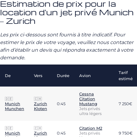
Estimation de prix pour la
location d'un jet privé Munich
– Zurich
Les prix ci-dessous sont fournis à titre indicatif. Pour
estimer le prix de votre voyage, veuillez nous contacter
afin d’établir un devis qui répondra exactement à votre
demande.
Tarif
De
Vers
Durée
Avion
estimé
Cessna
🇩🇪
🇨🇭
Citation
Munich
Zurich
0:45
Mustang
7 250€
Munchen
Kloten
Jets privés
ultra légers
🇩🇪
🇨🇭
Citation M2
Munich
Zurich
0:45
Jets privés
9 750€