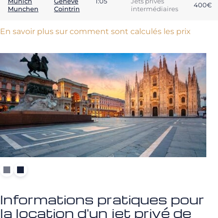
Munich
Genève
1:05
Jets privés
400€
Munchen
Cointrin
intermédiaires
En savoir plus sur comment sont calculés les prix
Informations pratiques pour
la location d'un jet privé de