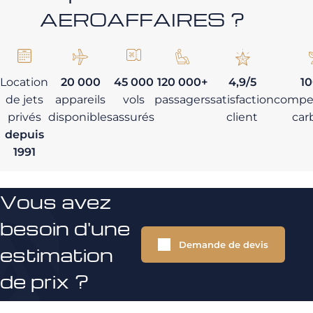
AEROAFFAIRES ?
Location
20 000
45 000
120 000+
4,9/5
1
de jets
appareils
vols
passagers
satisfaction
compe
privés
disponibles
assurés
client
car
depuis
1991
Vous avez
besoin d'une
Demande de devis
estimation
de prix ?