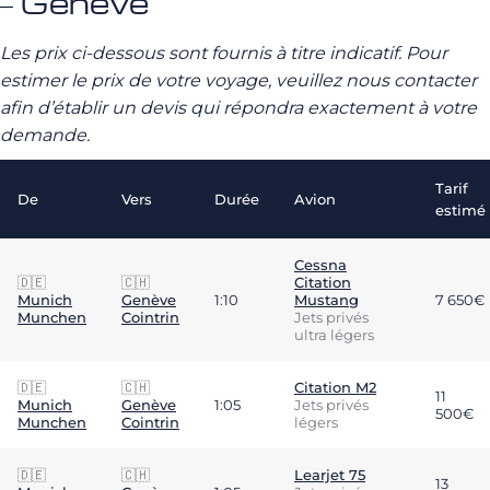
– Genève
Les prix ci-dessous sont fournis à titre indicatif. Pour
estimer le prix de votre voyage, veuillez nous contacter
afin d’établir un devis qui répondra exactement à votre
demande.
Tarif
De
Vers
Durée
Avion
estimé
Cessna
🇩🇪
🇨🇭
Citation
Munich
Genève
1:10
Mustang
7 650€
Munchen
Cointrin
Jets privés
ultra légers
🇩🇪
🇨🇭
Citation M2
11
Munich
Genève
1:05
Jets privés
500€
Munchen
Cointrin
légers
🇩🇪
🇨🇭
Learjet 75
13