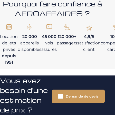
Pourquoi faire confiance à
AEROAFFAIRES ?
Location
20 000
45 000
120 000+
4,9/5
1
de jets
appareils
vols
passagers
satisfaction
compe
privés
disponibles
assurés
client
car
depuis
1991
Vous avez
besoin d'une
Demande de devis
estimation
de prix ?