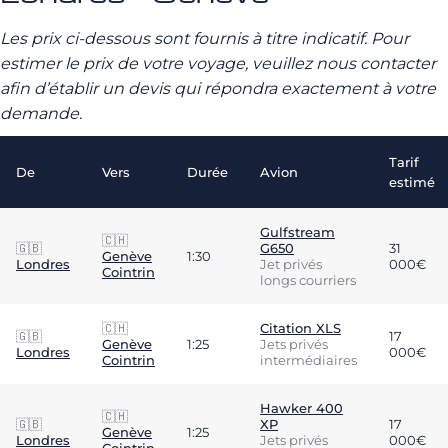
Les prix ci-dessous sont fournis à titre indicatif. Pour
estimer le prix de votre voyage, veuillez nous contacter
afin d’établir un devis qui répondra exactement à votre
demande.
Tarif
De
Vers
Durée
Avion
estimé
Gulfstream
🇨🇭
🇬🇧
G650
31
Genève
1:30
Londres
Jet privés
000€
Cointrin
longs courriers
🇨🇭
Citation XLS
🇬🇧
17
Genève
1:25
Jets privés
Londres
000€
Cointrin
intermédiaires
Hawker 400
🇨🇭
🇬🇧
XP
17
Genève
1:25
Londres
Jets privés
000€