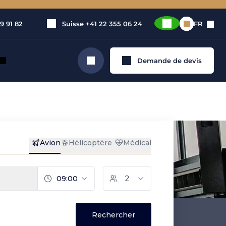
9 91 82
Suisse
+41 22 355 06 24
FR
Demande de devis
Rechercher
rivé