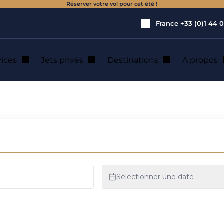
Réserver votre vol pour cet été !
France
+33 (0)1 44 0
vices
Jets privés
Destinations
A propos
 location de jet p