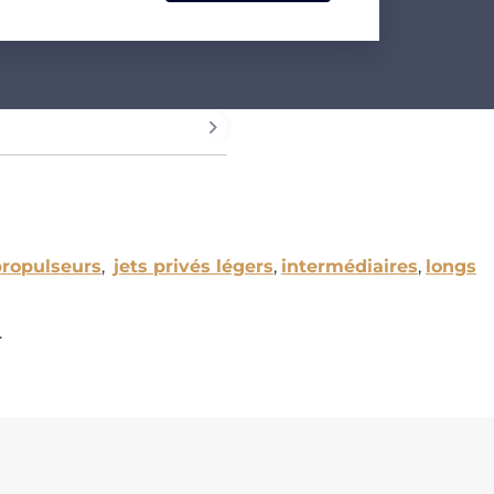
propulseurs
,
jets privés légers
,
intermédiaires
,
longs
.