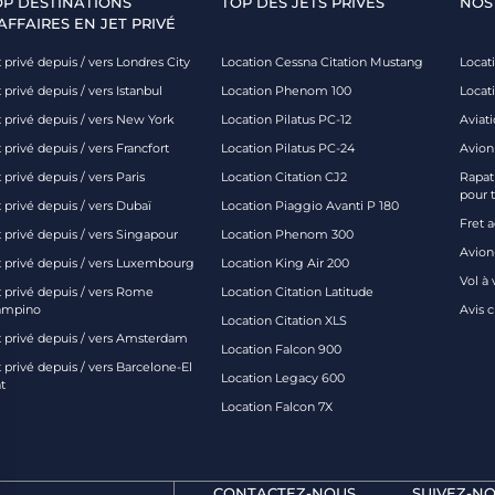
OP DESTINATIONS
TOP DES JETS PRIVÉS
NOS
AFFAIRES EN JET PRIVÉ
 privé depuis / vers Londres City
Location Cessna Citation Mustang
Locati
 privé depuis / vers Istanbul
Location Phenom 100
Locat
t privé depuis / vers New York
Location Pilatus PC-12
Aviati
 privé depuis / vers Francfort
Location Pilatus PC-24
Avion
 privé depuis / vers Paris
Location Citation CJ2
Rapatr
pour 
 privé depuis / vers Dubaï
Location Piaggio Avanti P 180
Fret 
t privé depuis / vers Singapour
Location Phenom 300
Avion-
t privé depuis / vers Luxembourg
Location King Air 200
Vol à 
t privé depuis / vers Rome
Location Citation Latitude
ampino
Avis 
Location Citation XLS
t privé depuis / vers Amsterdam
Location Falcon 900
 privé depuis / vers Barcelone-El
Location Legacy 600
t
Location Falcon 7X
CONTACTEZ-NOUS
SUIVEZ-NO