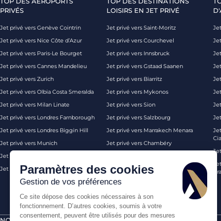
TOP DES AÉROPORTS
TOP DES DESTINATIONS
T
PRIVÉS
LOISIRS EN JET PRIVÉ
D'
Jet privé vers Genève Cointrin
Jet privé vers Saint-Moritz
Jet
Jet privé vers Nice Côte d’Azur
Jet privé vers Courchevel
Jet
Jet privé vers Paris-Le Bourget
Jet privé vers Innsbruck
Je
Jet privé vers Cannes Mandelieu
Jet privé vers Gstaad Saanen
Jet
Jet privé vers Zurich
Jet privé vers Biarritz
Jet
Jet privé vers Olbia Costa Smeralda
Jet privé vers Mykonos
Jet
Jet privé vers Milan Linate
Jet privé vers Sion
Je
Jet privé vers Londres Farnborough
Jet privé vers Salzbourg
Je
Jet privé vers Londres Biggin Hill
Jet privé vers Marrakech Menara
Je
Ci
Jet privé vers Munich
Jet privé vers Chambéry
Je
Jet privé vers Monaco
Jet privé vers Ibiza
Jet
Paramètres des cookies
Jet privé vers Palma de Majorque
Jet privé vers Londres
Pra
Gestion de vos préférences
Ce site dépose des cookies nécessaires à son
fonctionnement. D’autres cookies, soumis à votre
consentement, peuvent être utilisés pour des mesures
NOS CERTIFICATIONS
PAIEMENTS SÉCURISÉS PAR