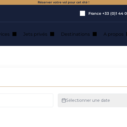
Réserver votre vol pour cet été !
France
+33 (0)1 44 0
vices
Jets privés
Destinations
A propos
on de jet privé