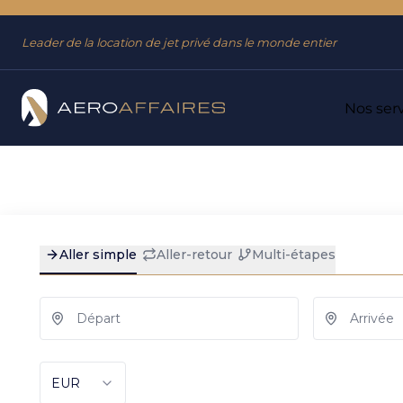
Aller
Aller au
au
contenu
Leader de la location de jet privé dans le monde entier
menu
Nos ser
Accueil
→
Destinations
→
Aéroports
→
Mildenhall
Mildenhall : locati
Rechercher