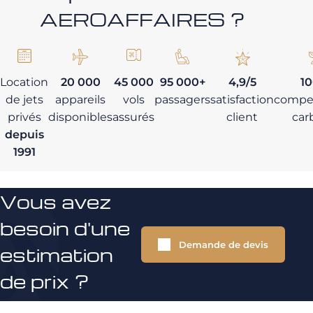
AEROAFFAIRES ?
Location
20 000
45 000
95 000+
4,9/5
1
de jets
appareils
vols
passagers
satisfaction
compe
privés
disponibles
assurés
client
car
depuis
1991
Vous avez
besoin d'une
Demande de devis
estimation
de prix ?