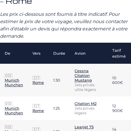
– Rome
Les prix ci-dessous sont fournis à titre indicatif. Pour
estimer le prix de votre voyage, veuillez nous contacter
afin d’établir un devis qui répondra exactement à votre
demande.
Tarif
De
Vers
Durée
Avion
estimé
Cessna
🇩🇪
Citation
🇮🇹
10
Munich
1:30
Mustang
Rome
600€
Munchen
Jets privés
ultra légers
🇩🇪
Citation M2
🇮🇹
12
Munich
1:25
Jets privés
Rome
900€
Munchen
légers
🇩🇪
Learjet 75
🇮🇹
14