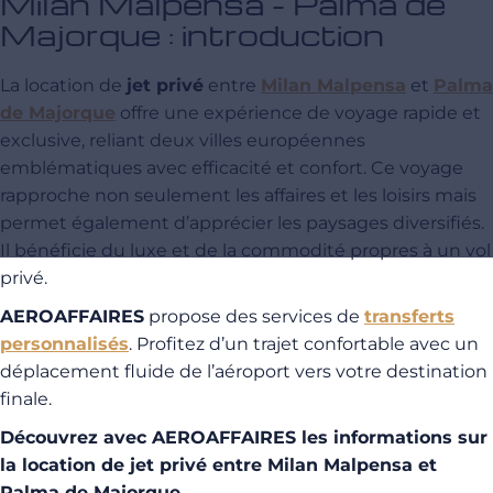
Milan Malpensa - Palma de
Majorque : introduction
La location de
jet privé
entre
Milan Malpensa
et
Palma
de Majorque
offre une expérience de voyage rapide et
exclusive, reliant deux villes européennes
emblématiques avec efficacité et confort. Ce voyage
rapproche non seulement les affaires et les loisirs mais
permet également d’apprécier les paysages diversifiés.
Il bénéficie du luxe et de la commodité propres à un vol
privé.
AEROAFFAIRES
propose des services de
transferts
personnalisés
. Profitez d’un trajet confortable avec un
déplacement fluide de l’aéroport vers votre destination
finale.
Découvrez avec AEROAFFAIRES les informations sur
la location de jet privé entre Milan Malpensa et
Palma de Majorque.