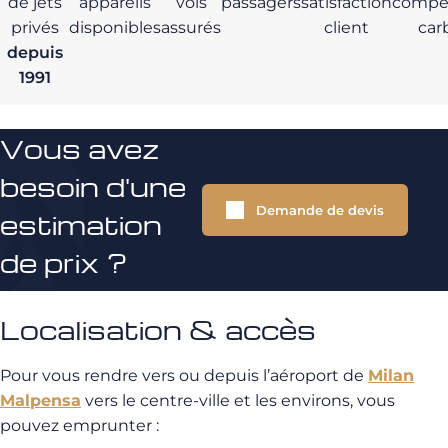
de jets
appareils
vols
passagers
satisfaction
compe
privés
disponibles
assurés
client
car
depuis
1991
Vous avez
besoin d'une
Demande de devis
estimation
de prix ?
Localisation & accès
Pour vous rendre vers ou depuis l’aéroport de
Milan
Malpensa
vers le centre-ville et les environs, vous
pouvez emprunter :