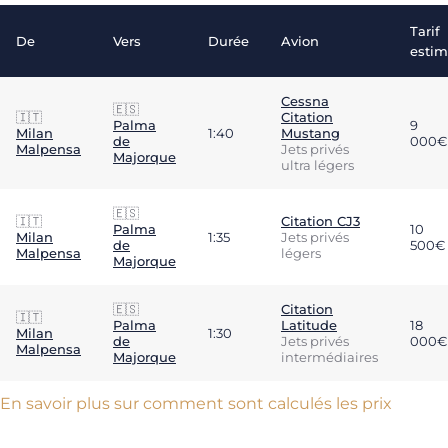
Tarif
De
Vers
Durée
Avion
esti
Cessna
🇪🇸
🇮🇹
Citation
Palma
9
Milan
1:40
Mustang
de
000€
Malpensa
Jets privés
Majorque
ultra légers
🇪🇸
🇮🇹
Citation CJ3
Palma
10
Milan
1:35
Jets privés
de
500€
Malpensa
légers
Majorque
🇪🇸
Citation
🇮🇹
Palma
Latitude
18
Milan
1:30
de
Jets privés
000€
Malpensa
Majorque
intermédiaires
En savoir plus sur comment sont calculés les prix