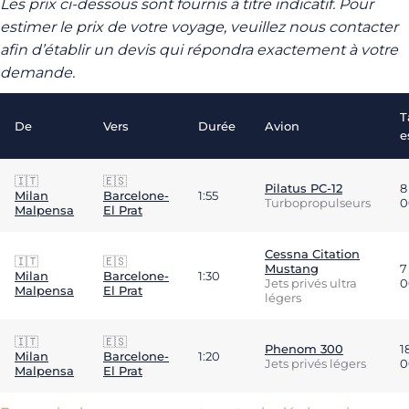
Les prix ci-dessous sont fournis à titre indicatif. Pour
estimer le prix de votre voyage, veuillez nous contacter
afin d’établir un devis qui répondra exactement à votre
demande.
T
De
Vers
Durée
Avion
e
🇮🇹
🇪🇸
Pilatus PC-12
8
Milan
Barcelone-
1:55
Turbopropulseurs
0
Malpensa
El Prat
Cessna Citation
🇮🇹
🇪🇸
Mustang
7
Milan
Barcelone-
1:30
Jets privés ultra
0
Malpensa
El Prat
légers
🇮🇹
🇪🇸
Phenom 300
1
Milan
Barcelone-
1:20
Jets privés légers
0
Malpensa
El Prat