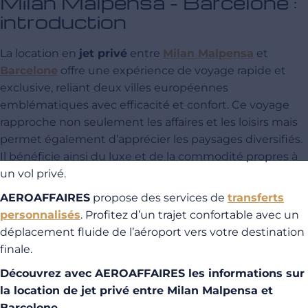
Milan Malpensa - Barcelone :
introduction
La location en
jet privé
entre
Milan Malpensa
et
Barcelone
offre une expérience de voyage rapide et
exclusive, reliant deux villes européennes
emblématiques avec efficacité et confort. Ce voyage
rapproche non seulement les affaires et les loisirs mais
permet également d’apprécier les paysages diversifiés.
Il bénéficie ainsi du luxe et de la commodité propres à
un vol privé.
AEROAFFAIRES
propose des services de
transferts
personnalisés
. Profitez d’un trajet confortable avec un
déplacement fluide de l’aéroport vers votre destination
finale.
Découvrez avec AEROAFFAIRES les informations sur
la location de jet privé entre Milan Malpensa et
Barcelone.