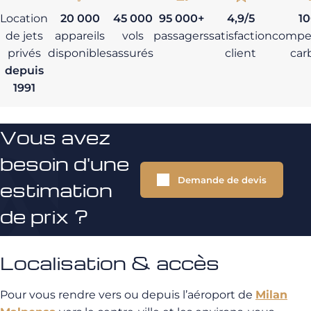
Location
20 000
45 000
95 000+
4,9/5
1
de jets
appareils
vols
passagers
satisfaction
compe
privés
disponibles
assurés
client
car
depuis
1991
Vous avez
besoin d'une
Demande de devis
estimation
de prix ?
Localisation & accès
Pour vous rendre vers ou depuis l’aéroport de
Milan