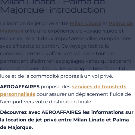
Milan Linate - Palma de
Majorque : introduction
La location de jet privé entre
Milan Linate
et
Palma de
Majorque
offre une expérience de voyage rapide et
exclusive, reliant deux importantes villes européennes
avec efficacité et confort. Ce voyage facilite la
connexion entre les affaires et les loisirs tout en
permettant d’admirer les paysages variés qui séparent
ces destinations. À bord, les passagers bénéficient du
luxe et de la commodité propres à un vol privé.
AEROAFFAIRES
propose des
services de transferts
personnalisés
pour assurer un déplacement fluide de
l’aéroport vers votre destination finale.
Découvrez avec AEROAFFAIRES les informations sur
la location de jet privé entre Milan Linate et Palma
de Majorque.