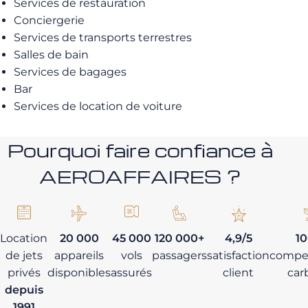
Services de restauration
Conciergerie
Services de transports terrestres
Salles de bain
Services de bagages
Bar
Services de location de voiture
Pourquoi faire confiance à
AEROAFFAIRES ?
Location
20 000
45 000
120 000+
4,9/5
1
de jets
appareils
vols
passagers
satisfaction
compe
privés
disponibles
assurés
client
car
depuis
1991