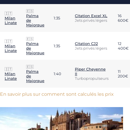
🇪🇸
🇮🇹
Palma
Citation Excel XL
16
Milan
1:35
de
Jets privés légers
600€
Linate
Majorque
🇪🇸
🇮🇹
Palma
Citation CJ2
12
Milan
1:35
de
Jets privés légers
400€
Linate
Majorque
🇪🇸
🇮🇹
Piper Cheyenne
Palma
11
Milan
1:40
II
de
200€
Linate
Turbopropulseurs
Majorque
En savoir plus sur comment sont calculés les prix