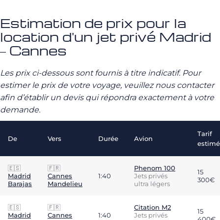
Estimation de prix pour la
location d'un jet privé Madrid
– Cannes
Les prix ci-dessous sont fournis à titre indicatif. Pour
estimer le prix de votre voyage, veuillez nous contacter
afin d’établir un devis qui répondra exactement à votre
demande.
Tarif
De
Vers
Durée
Avion
estimé
🇪🇸
🇫🇷
Phenom 100
15
Madrid
Cannes
1:40
Jets privés
300€
Barajas
Mandelieu
ultra légers
🇪🇸
🇫🇷
Citation M2
15
Madrid
Cannes
1:40
Jets privés
400€