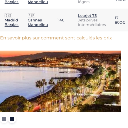
Barajas
Mandelieu
légers
🇪🇸
🇫🇷
Learjet 75
17
Madrid
Cannes
1:40
Jets privés
800€
Barajas
Mandelieu
intermédiaires
En savoir plus sur comment sont calculés les prix