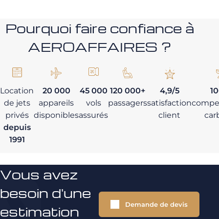
Pourquoi faire confiance à
AEROAFFAIRES ?
Location
20 000
45 000
120 000+
4,9/5
1
de jets
appareils
vols
passagers
satisfaction
compe
privés
disponibles
assurés
client
car
depuis
1991
Vous avez
besoin d'une
Demande de devis
estimation