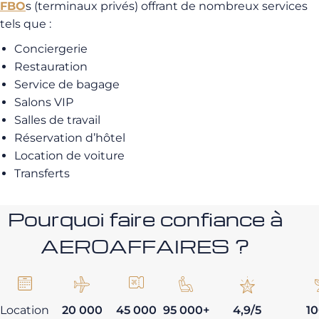
FBO
s (terminaux privés) offrant de nombreux services
tels que :
Conciergerie
Restauration
Service de bagage
Salons VIP
Salles de travail
Réservation d’hôtel
Location de voiture
Transferts
Pourquoi faire confiance à
AEROAFFAIRES ?
Location
20 000
45 000
95 000+
4,9/5
1