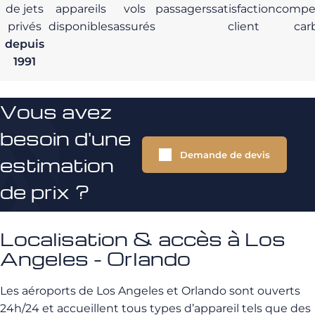
de jets
appareils
vols
passagers
satisfaction
compe
privés
disponibles
assurés
client
car
depuis
1991
Vous avez
besoin d'une
Demande de devis
estimation
de prix ?
Localisation & accès à Los
Angeles - Orlando
Les aéroports de Los Angeles et Orlando sont ouverts
24h/24 et accueillent tous types d’appareil tels que des