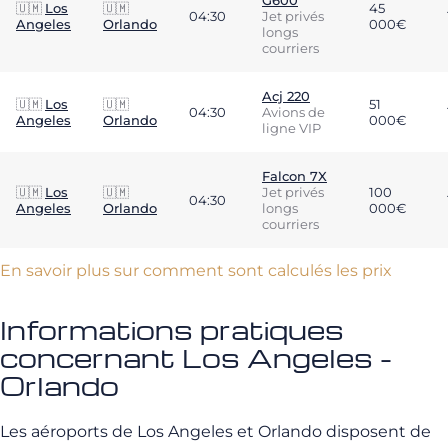
G600
🇺🇲
Los
🇺🇲
45
04:30
Jet privés
Angeles
Orlando
000€
longs
courriers
Acj 220
🇺🇲
Los
🇺🇲
51
04:30
Avions de
Angeles
Orlando
000€
ligne VIP
Falcon 7X
🇺🇲
Los
🇺🇲
Jet privés
100
04:30
Angeles
Orlando
longs
000€
courriers
En savoir plus sur comment sont calculés les prix
Informations pratiques
concernant Los Angeles -
Orlando
Les aéroports de Los Angeles et Orlando disposent de