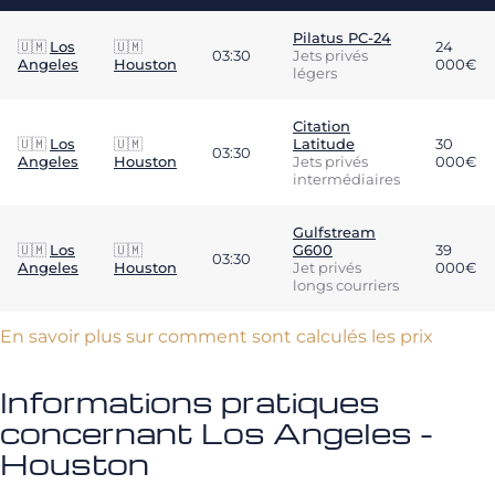
Pilatus PC-24
🇺🇲
Los
🇺🇲
24
03:30
Jets privés
Angeles
Houston
000€
légers
Citation
🇺🇲
Los
🇺🇲
Latitude
30
03:30
Angeles
Houston
Jets privés
000€
intermédiaires
Gulfstream
🇺🇲
Los
🇺🇲
G600
39
03:30
Angeles
Houston
Jet privés
000€
longs courriers
En savoir plus sur comment sont calculés les prix
Informations pratiques
concernant Los Angeles -
Houston