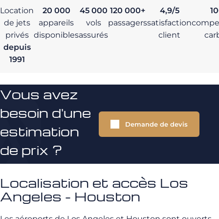
Location
20 000
45 000
120 000+
4,9/5
1
de jets
appareils
vols
passagers
satisfaction
compe
privés
disponibles
assurés
client
car
depuis
1991
Vous avez
besoin d'une
Demande de devis
estimation
de prix ?
Localisation et accès Los
Angeles - Houston
Les aéroports de Los Angeles et Houston sont ouverts