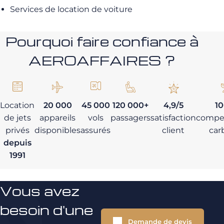
Services de location de voiture
Pourquoi faire confiance à
AEROAFFAIRES ?
Location
20 000
45 000
120 000+
4,9/5
1
de jets
appareils
vols
passagers
satisfaction
compe
privés
disponibles
assurés
client
car
depuis
1991
Vous avez
besoin d'une
Demande de devis