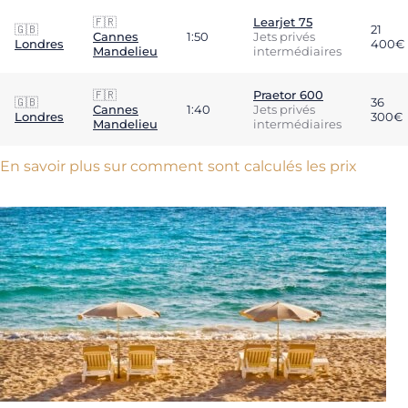
🇫🇷
Learjet 75
🇬🇧
21
Cannes
1:50
Jets privés
Londres
400€
Mandelieu
intermédiaires
🇫🇷
Praetor 600
🇬🇧
36
Cannes
1:40
Jets privés
Londres
300€
Mandelieu
intermédiaires
En savoir plus sur comment sont calculés les prix