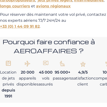
turbopropulseurs
,
jets privés légers
,
intermédiaires
,
longs courriers
et
avions régionaux
Pour réserver dès maintenant votre vol privé, contactez
nos experts aériens 7J/7 24H/24 au
+33 (0) 1 44 09 91 82
.
Pourquoi faire confiance à
AEROAFFAIRES ?
Location
20 000
45 000
95 000+
4,9/5
1
de jets
appareils
vols
passagers
satisfaction
compe
privés
disponibles
assurés
client
car
depuis
1991