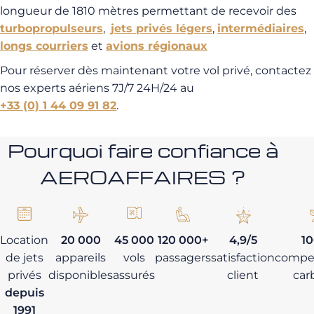
longueur de 1810 mètres permettant de recevoir des
turbopropulseurs
,
jets privés légers
,
intermédiaires
,
longs courriers
et
avions régionaux
Pour réserver dès maintenant votre vol privé, contactez
nos experts aériens 7J/7 24H/24 au
+33 (0) 1 44 09 91 82
.
Pourquoi faire confiance à
AEROAFFAIRES ?
Location
20 000
45 000
120 000+
4,9/5
1
de jets
appareils
vols
passagers
satisfaction
compe
privés
disponibles
assurés
client
car
depuis
1991